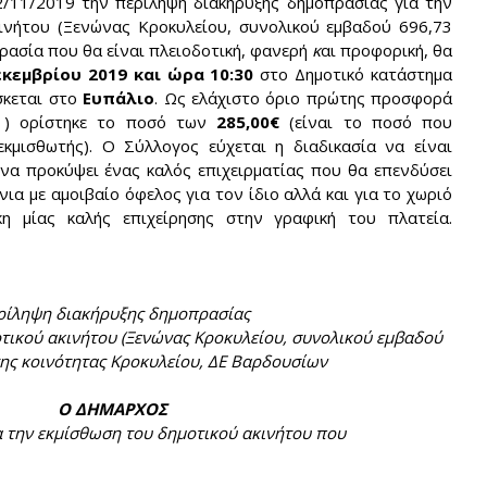
2/11/2019 την περίληψη διακήρυξης δημοπρασίας για την
ινήτου (Ξενώνας Κροκυλείου, συνολικού εμβαδού 696,73
πρασία που θα είναι πλειοδοτική, φανερή
κ
αι προφορική, θα
εκεμβρίου 2019 και ώρα 10:30
στο Δημοτικό κατάστημα
σκεται στο
Ευπάλιο
. Ως ελάχιστο όριο πρώτης προσφορά
α ) ορίστηκε το ποσό των
285,00€
(είναι το ποσό που
εκμισθωτής). Ο Σύλλογος εύχεται η διαδικασία να είναι
 να προκύψει ένας καλός επιχειρματίας που θα επενδύσει
ια με αμοιβαίο όφελος για τον ίδιο αλλά και για το χωριό
η μίας καλής επιχείρησης στην γραφική του πλατεία.
ρίληψη διακήρυξης δημοπρασίας
τικού ακινήτου (Ξενώνας Κροκυλείου, συνολικού εμβαδού
 της κοινότητας Κροκυλείου, ΔΕ Βαρδουσίων
Ο ΔΗΜΑΡΧΟΣ
 την εκμίσθωση του δημοτικού ακινήτου που