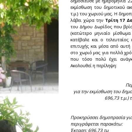
δημοσίευσε με ημερομηνία 2
εκμίσθωση του δημοτικού ακ
τ.μ.) του χωριού μας. Η δημο
λάβει χώρα την
Τρίτη 17 Δ
του Δήμου Δωρίδος που βρί
(κατώτερο μηνιαίο μίσθωμ
κατέβαλε και ο τελευταίος 
επιτυχής και μέσα από αυτή
στο χωριό μας για πολλά χρόν
που τόσο πολύ έχει ανάγκ
Ακολουθεί η περίληψη:
Πε
για την εκμίσθωση του δημο
696,73 τ.μ.)
Προκηρύσσει δημοπρασία για
περιγράφεται παρακάτω:
Έκταση: 696,73 τμ