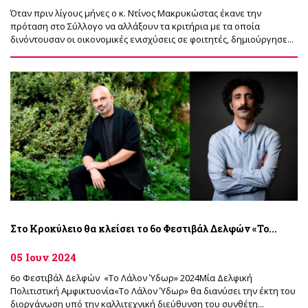
Όταν πριν λίγους μήνες ο κ. Ντίνος Μακρυκώστας έκανε την
πρόταση στο Σύλλογο να αλλάξουν τα κριτήρια με τα οποία
δινόντουσαν οι οικονομικές ενισχύσεις σε φοιτητές, δημιούργησε...
Στο Κροκύλειο θα κλείσει το 6ο Φεστιβάλ Δελφών «Το...
05 Ιουν 2024
6ο Φεστιβάλ Δελφών «Το Λάλον Ύδωρ» 2024Μία Δελφική
Πολιτιστική Αμφικτυονία«To Λάλον Ύδωρ» θα διανύσει την έκτη του
διοργάνωση υπό την καλλιτεχνική διεύθυνση του συνθέτη...