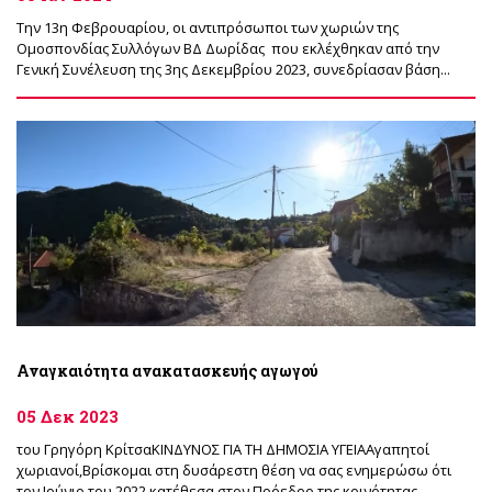
Την 13η Φεβρουαρίου, οι αντιπρόσωποι των χωριών της
Ομοσπονδίας Συλλόγων ΒΔ Δωρίδας που εκλέχθηκαν από την
Γενική Συνέλευση της 3ης Δεκεμβρίου 2023, συνεδρίασαν βάση...
Αναγκαιότητα ανακατασκευής αγωγού
05 Δεκ 2023
του Γρηγόρη ΚρίτσαΚΙΝΔΥΝΟΣ ΓΙΑ ΤΗ ΔΗΜΟΣΙΑ ΥΓΕΙΑAγαπητοί
χωριανοί,Βρίσκομαι στη δυσάρεστη θέση να σας ενημερώσω ότι
τον Ιούνιο του 2022 κατέθεσα στον Πρόεδρο της κοινότητας...