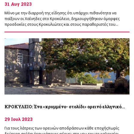
31 Αυγ 2023
Μόνο με την διαρροή της είδησης ότι υπάρχει πιθανότητα να
παίξουν οι Χαΐνηδες στο Κροκύλειο, δημιουργήθηκαν όμορφες
προσδοκίες στους Κροκυλιώτες και στους παραθεριστές του...
ΚΡΟΚΥΛΕΙΟ: Ένα «κρυμμένο- στολίδι» ορεινό ελληνικό...
29 Ιουλ 2023
Για τους λάτρεις των ορεινών αποδράσεων κάθε εποχήςΧωρίς
δεύτερη σκέψη όταν κάποιος φέρνει στο νου του το καλοκαίρι,