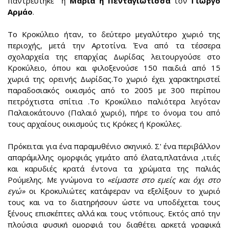
παντρεύτηκε η
Μαρία η Πενταγιώτισσα
τον
Γιώργο
Αρμάο
.
Το Κροκύλειο ήταν, το δεύτερο μεγαλύτερο χωριό της
περιοχής, μετά την Αρτοτίνα. Ένα από τα τέσσερα
σχολαρχεία της επαρχίας Δωρίδας λειτουργούσε στο
Κροκύλειο, όπου και φιλοξενούσε 150 παιδιά από 15
χωριά της ορεινής Δωρίδας.Το χωριό έχει χαρακτηριστεί
παραδοσιακός οικισμός από το 2005 με 300 περίπου
πετρόχτιστα σπίτια .Το Κροκύλειο παλιότερα λεγόταν
Παλαιοκάτουνο (Παλαιό χωριό), πήρε το όνομα του από
τους αρχαίους οικισμούς τις Κρόκες ή Κροκύλες.
Πρόκειται για ένα παραμυθένιο σκηνικό. Σ' ένα περιβάλλον
απαράμιλλης ομορφιάς γεμάτο από έλατα,πλατάνια ,ιτιές
και καρυδιές κρατά έντονα τα χρώματα της παλιάς
Ρούμελης. Με γνώμονα το
«είμαστε στο εμείς και όχι στο
εγώ»
οι Κροκυλιώτες κατάφεραν να εξελίξουν το χωριό
τους και να το διατηρήσουν ώστε να υποδέχεται τους
ξένους επισκέπτες αλλά και τους ντόπιους. Εκτός από την
πλούσια φυσική ομορφιά του διαθέτει αρκετά γραφικά