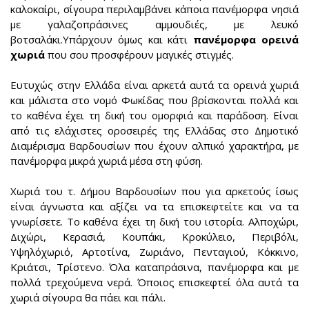
καλοκαίρι, σίγουρα περιλαμβάνει κάποια πανέμορφα νησιά
με γαλαζοπράσινες αμμουδιές, με λευκό
βοτσαλάκι.Υπάρχουν όμως και κάτι
πανέμορφα ορεινά
χωριά
που σου προσφέρουν μαγικές στιγμές.
Ευτυχώς στην Ελλάδα είναι αρκετά αυτά τα ορεινά χωριά
και μάλιστα στο νομό Φωκίδας που βρίσκονται πολλά και
το καθένα έχει τη δική του ομορφιά και παράδοση. Είναι
από τις ελάχιστες οροσειρές της Ελλάδας στο Δημοτικό
Διαμέρισμα Βαρδουσίων που έχουν αλπικό χαρακτήρα, με
πανέμορφα μικρά χωριά μέσα στη φύση.
Χωριά του τ. Δήμου Βαρδουσίων που για αρκετούς ίσως
είναι άγνωστα και αξίζει να τα επισκεφτείτε και να τα
γνωρίσετε. Το καθένα έχει τη δική του ιστορία. Αλποχώρι,
Διχώρι, Κερασιά, Κουπάκι, Κροκύλειο, Περιβόλι,
Υψηλόχωριό, Αρτοτίνα, Ζωριάνο, Πενταγιού, Κόκκινο,
Κριάτσι, Τρίστενο. Όλα καταπράσινα, πανέμορφα και με
πολλά τρεχούμενα νερά. Όποιος επισκεφτεί όλα αυτά τα
χωριά σίγουρα θα πάει και πάλι.