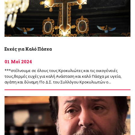
Ευχές για Καλό Πάσχα
01 Μαϊ 2024
***στέλνουμε σε όλους τους Κροκυλιώτες και τις οικογένειές
τους,θερμές ευχές για καλή Ανάσταση και καλό Πάσχα με υγεία,
αγάπη και δύναμη !Το Δ.Σ. του Συλλόγου Κροκυλιωτών ο...