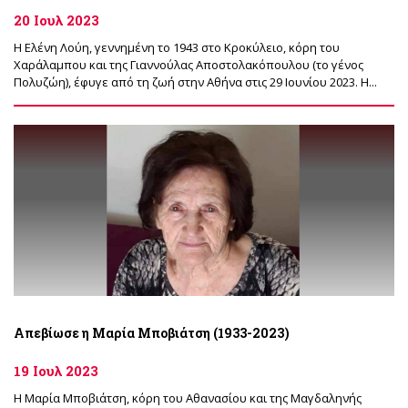
20 Ιουλ 2023
Η Ελένη Λούη, γεννημένη το 1943 στο Κροκύλειο, κόρη του
Χαράλαμπου και της Γιαννούλας Αποστολακόπουλου (το γένος
Πολυζώη), έφυγε από τη ζωή στην Αθήνα στις 29 Ιουνίου 2023. Η...
Απεβίωσε η Μαρία Μποβιάτση (1933-2023)
19 Ιουλ 2023
Η Μαρία Μποβιάτση, κόρη του Αθανασίου και της Μαγδαληνής