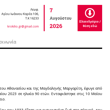
7
Λεωφ.
Αγίου Ιωάννου Καρέα 106,
Αυγούστου
Τ.Κ 16233
Ελικοδρόμιο /
2026
θέση εδώ
krokilio.gr@gmail.com
οινωνία
 του Αθανασίου και της Μαγδαληνής Μαργαρίτη, έφυγε από
ΐου 2023 σε ηλικία 90 ετών. Ενταφιάστηκε στις 10 Μαΐου
ειο.
ίου του 1933 έζησε μια ευτυχισμένη ζωή στο πλευρό του