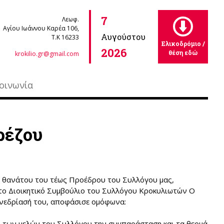
7
Λεωφ.
Αγίου Ιωάννου Καρέα 106,
Αυγούστου
Τ.Κ 16233
Ελικοδρόμιο /
2026
θέση εδώ
krokilio.gr@gmail.com
οινωνία
ρέζου
υ θανάτου του τέως Προέδρου του Συλλόγου μας,
 το Διοικητικό Συμβούλιο του Συλλόγου Κροκυλιωτών Ο
υνεδρίασή του, αποφάσισε ομόφωνα:
ν των μελών του Συλλόγου την συμπαράσταση και τα θερμά