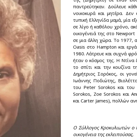
παντρεύτηκαν. Δούλευε κάθ
νοικοκυρά και μητέρα. Δεν
τυπική Ελληνίδα μαμά, μία ε
σε λίγο ή καθόλου χρόνο, ακό
οικογένειά της στο Newport 
σε μια άλλη χώρα. Το 1977, 
Oasis στο Hampton και εργά
1980. Λάτρευε και συχνά φρόν
ήταν ο κόσμος της. Η Ντίνα 
το σπίτι και την κουζίνα τ
Δημήτριος Σορόκος, οι γονε
Ιωάννης Ποδιώτης, Βιολέττ
του Peter Sorokos και του N
Sorokos, Zoe Sorokos και A
και Carter James), πολλών αν
Ο Σύλλογος Κροκυλιωτών ο Μ
οικογένεια της εκλειπούσας.