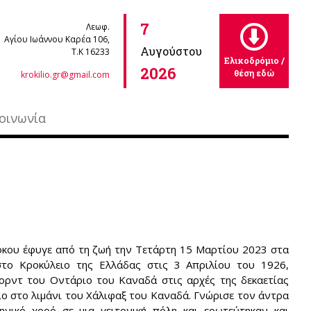
7
Λεωφ.
Αγίου Ιωάννου Καρέα 106,
Αυγούστου
Τ.Κ 16233
Ελικοδρόμιο /
2026
θέση εδώ
krokilio.gr@gmail.com
οινωνία
κου έφυγε από τη ζωή την Τετάρτη 15 Μαρτίου 2023 στα
στο Κροκύλειο της Ελλάδας στις 3 Απριλίου του 1926,
ρντ του Οντάριο του Καναδά στις αρχές της δεκαετίας
ο στο λιμάνι του Χάλιφαξ του Καναδά. Γνώρισε τον άντρα
ηνικό χορό σε μια γειτονική πόλη και ερωτεύτηκαν και