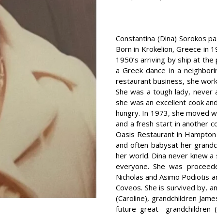
Constantina (Dina) Sorokos p
Born in Krokelion, Greece in 
1950’s arriving by ship at the
a Greek dance in a neighborin
restaurant business, she work
She was a tough lady, never a
she was an excellent cook and 
hungry. In 1973, she moved wi
and a fresh start in another 
Oasis Restaurant in Hampton a
and often babysat her grandc
her world. Dina never knew a
everyone. She was proceede
Nicholas and Asimo Podiotis an
Coveos. She is survived by, a
(Caroline), grandchildren Jam
future great- grandchildre