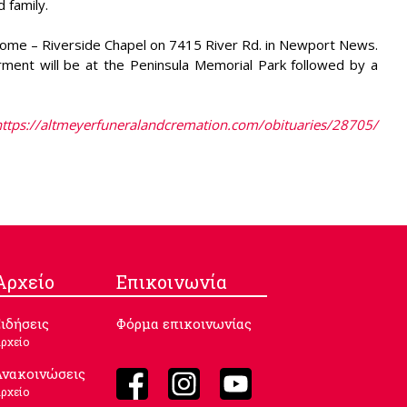
 family.
Home – Riverside Chapel on 7415 River Rd. in Newport News.
ment will be at the Peninsula Memorial Park followed by a
https://altmeyerfuneralandcremation.com/obituaries/28705/
Aρχείο
Επικοινωνία
ιδήσεις
Φόρμα επικοινωνίας
ρχείο
Ανακοινώσεις
ρχείο