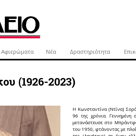
Αφιερώματα
Νέα
Δραστηριότητα
Επικ
ου (1926-2023)
Η Κωνσταντίνα (Ντίνα) Σορό
96 της χρόνια. Γεννημένη 
μετανάστευσε στο Μπράντφο
του 1950, φτάνοντας με πλοί
της (Δημήτριο) σε έναν ελλ