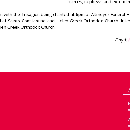
nieces, nephews and extended
m with the Trisagion being chanted at 6pm at Altmeyer Funeral 
at Saints Constantine and Helen Greek Orthodox Church. Inter
Helen Greek Orthodox Church.
Πηγή:
Ε
Α
Α