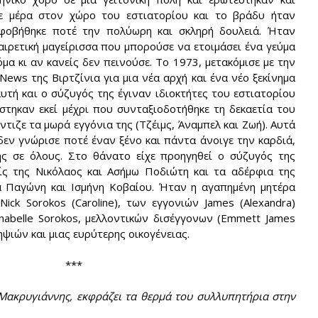
ε μέρα στον χώρο του εστιατορίου και το βράδυ ήταν
 φοβήθηκε ποτέ την πολύωρη και σκληρή δουλειά. Ήταν
ξαιρετική μαγείρισσα που μπορούσε να ετοιμάσει ένα γεύμα
μα κι αν κανείς δεν πεινούσε. Το 1973, μετακόμισε με την
News της Βιρτζίνια για μια νέα αρχή και ένα νέο ξεκίνημα
αυτή και ο σύζυγός της έγιναν ιδιοκτήτες του εστιατορίου
στηκαν εκεί μέχρι που συνταξιοδοτήθηκε τη δεκαετία του
τιζε τα μωρά εγγόνια της (Τζέιμς, Άναμπελ και Ζωή). Αυτά
δεν γνώρισε ποτέ έναν ξένο και πάντα άνοιγε την καρδιά,
ης σε όλους. Στο θάνατο είχε προηγηθεί ο σύζυγός της
ίς της Νικόλαος και Ασήμω Ποδιώτη και τα αδέρφια της
α Παγώνη και Ισμήνη Κοβαίου. Ήταν η αγαπημένη μητέρα
ick Sorokos (Caroline), των εγγονιών James (Alexandra)
nnabelle Sorokos, μελλοντικών δισέγγονων (Emmett James
ηψιών και μιας ευρύτερης οικογένειας.
***
ακρυγιάννης, εκφράζει τα θερμά του συλλυπητήρια στην