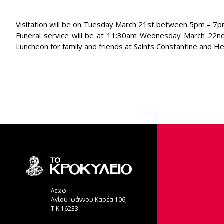
Visitation will be on Tuesday March 21st between 5pm – 7p
Funeral service will be at 11:30am Wednesday March 22nd 
Luncheon for family and friends at Saints Constantine and 
Λεωφ.
Αγίου Ιωάννου Καρέα 106,
Τ.Κ 16233