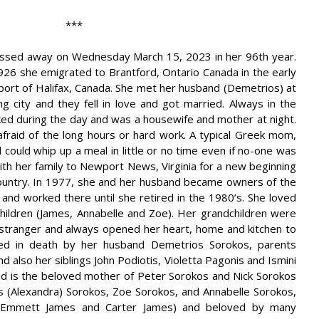
***
assed away on Wednesday March 15, 2023 in her 96th year.
1926 she emigrated to Brantford, Ontario Canada in the early
 port of Halifax, Canada. She met her husband (Demetrios) at
g city and they fell in love and got married. Always in the
ed during the day and was a housewife and mother at night.
fraid of the long hours or hard work. A typical Greek mom,
could whip up a meal in little or no time even if no-one was
th her family to Newport News, Virginia for a new beginning
country. In 1977, she and her husband became owners of the
nd worked there until she retired in the 1980’s. She loved
hildren (James, Annabelle and Zoe). Her grandchildren were
 stranger and always opened her heart, home and kitchen to
d in death by her husband Demetrios Sorokos, parents
d also her siblings John Podiotis, Violetta Pagonis and Ismini
nd is the beloved mother of Peter Sorokos and Nick Sorokos
es (Alexandra) Sorokos, Zoe Sorokos, and Annabelle Sorokos,
n (Emmett James and Carter James) and beloved by many