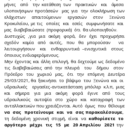
μήνες από την κατάθεση των πρακτικών και άμεσα
υλοποιήσιμων προτάσεών μας για την ολοκλήρωση των
ελάχιστων απαιτούμενων εργασιών στον Ξενώνα
Κροκυλείου, με τις οποίες και εσείς συμφωνήσατε και
μας διαβεβαιώσατε (προφορικά) ότι θα υλοποιηθούν.
Δυστυχώς ,για μια ακόμη φορά, δεν έχει προχωρήσει
σχεδόν καμία από αυτές, που θα μπορούσαν να
λειτουργήσουν και ενθαρρυντικά –ενισχυτικά στους
όποιους ενδιαφερόμενους.
Μην έχοντας και άλλη επιλογή, θα δεχτούμε ως δεδομένο
τις διαβεβαιώσεις από την πλευρά του δήμου στον
Πρόεδρο του χωριού μας, ότι την επόμενη Δευτέρα
29/03/2021, θα ξεκινήσει το βάψιμο του Ξενώνα και οι
υδραυλικές εργασίες-αντικατάσταση μπόιλερ κ.λ.π, μιας
και σήμερα για μια ακόμη φορά έγινε από τους
υδραυλικούς αυτοψία στο χώρο και καταγραφή των
ανταλλακτικών που χρειάζονται. Αυτό όμως που θέλουμε
να σας προτείνουμε και να σας παρακαλέσουμε
,
τη δεδομένη χρονική στιγμή, είναι να
καθορίσετε το
αργότερο μέχρι τις 15 με 20 Απριλίου 2021
την