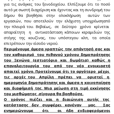
για τις ανάγκες του ξενοδοχείου. Ελπίζουμε ότι το ποσό
αυτό με σωστή διαχείριση και έχοντας και τη συνδρομή του
δήμου θα βοηθήσει στην ολοκλήρωση αυτών των
εργασιών, που αποτελούν την ελάχιστη υποχρέωσηαπό
την πλευρά του. Βεβαίως, σε δεύτερο χρόνο κρίνεται
απαραίτητη η αντικατάσταση κάποιων κεραμιδιών της
στέγης της κουζίνας, του υπόστεγου κλπ, τα οποία
επιτρέπουν την είσοδο νερού.
Περιμένουμε άμεσα γραπτώς την απάντησή σας και
τον καθορισμό του πιθανού χρόνου δημοπράτησης
του Ξενώνα (εστιατόριο και δωμάτια) καθώς η
επαναλειτουργία του από τον νέο ενοικιαστή
απαιτεί χρόνο. Προτείνουμε ότι το αργότερο μέχρι
τις αρχές του Απρίλη πρέπει να οριστεί η
ημερομηνία δημοπράτησης και άμεσα η κοινοποίηση
και διαφήμισή της. Μια μείωση στη τιμή εκκίνησης
του μισθώματος ,σίγουρα θα βοηθούσε.
Ο χρόνος πιέζει και η διαιώνιση αυτής της
κατάστασης δεν συμφέρει κανέναν μας. Σας
ενημερώνουμε ότι οι ήδη ενδιαφερόμενοι