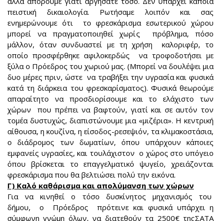
αλλά απορούμε γιατί αργήσατε τόσο. Δεν υπάρχει κάποια
πειστική δικαιολογία. Ρωτήσαμε λοιπόν και σας
ενημερώνουμε ότι το φρεσκάρισμα εσωτερικού χώρου
μπορεί να πραγματοποιηθεί χωρίς πρόβλημα, πόσο
μάλλον, όταν συνδυαστεί με τη χρήση καλοριφέρ, το
οποίο προσφέρθηκε αφιλοκερδώς να τροφοδοτήσει με
ξύλα ο Πρόεδρος του χωριού μας. (Μπορεί να δουλέψει μια
δυο μέρες πριν, ώστε να τραβήξει την υγρασία και φυσικά
κατά τη διάρκεια του φρεσκαρίσματος). Φυσικά θεωρούμε
απαραίτητο να προσδιορίσουμε και το ελάχιστο των
χώρων που πρέπει να βαφτούν, γιατί και σε αυτόν τον
τομέα δυστυχώς, διαπιστώνουμε μια «μιζέρια». Η κεντρική
αίθουσα, η κουζίνα, η είσοδος-ρεσεψιόν, τα κλιμακοστάσια,
ο διάδρομος των δωματίων, όπου υπάρχουν κάποιες
εμφανείς υγρασίες, και τουλάχιστον ο χώρος στο υπόγειο
όπου βρίσκεται το επαγγελματικό ψυγείο, χρειάζονται
φρεσκάρισμα που θα βελτιώσει πολύ την εικόνα.
Γ) Καλό καθάρισμα και απολύμανση των χώρων
Για να κινηθεί ο τόσο δυσκίνητος μηχανισμός του
δήμου, ο Πρόεδρος πρότεινε και φυσικά υπάρχει η
σύμφωνη γνώμη όλων, να διατεθούν τα 2500€ τηςΣΑΤΑ