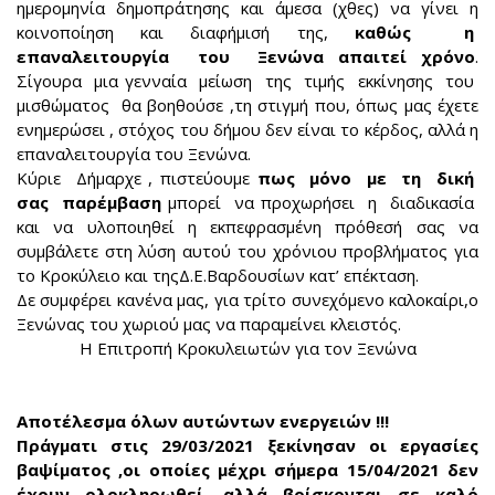
ημερομηνία δημοπράτησης και άμεσα (χθες) να γίνει η
κοινοποίηση και διαφήμισή της,
καθώς η
επαναλειτουργία του Ξενώνα απαιτεί χρόνο
.
Σίγουρα μια γενναία μείωση της τιμής εκκίνησης του
μισθώματος θα βοηθούσε ,τη στιγμή που, όπως μας έχετε
ενημερώσει , στόχος του δήμου δεν είναι το κέρδος, αλλά η
επαναλειτουργία του Ξενώνα.
Κύριε Δήμαρχε , πιστεύουμε
πως μόνο με τη δική
σας παρέμβαση
μπορεί να προχωρήσει η διαδικασία
και να υλοποιηθεί η εκπεφρασμένη πρόθεσή σας να
συμβάλετε στη λύση αυτού του χρόνιου προβλήματος για
το Κροκύλειο και τηςΔ.Ε.Βαρδουσίων κατ’ επέκταση.
Δε συμφέρει κανένα μας, για τρίτο συνεχόμενο καλοκαίρι,ο
Ξενώνας του χωριού μας να παραμείνει κλειστός.
Η Επιτροπή Κροκυλειωτών για τον Ξενώνα
Αποτέλεσμα όλων αυτώντων ενεργειών !!!
Πράγματι στις 29/03/2021 ξεκίνησαν οι εργασίες
βαψίματος ,οι οποίες μέχρι σήμερα 15/04/2021 δεν
έχουν ολοκληρωθεί ,αλλά βρίσκονται σε καλό