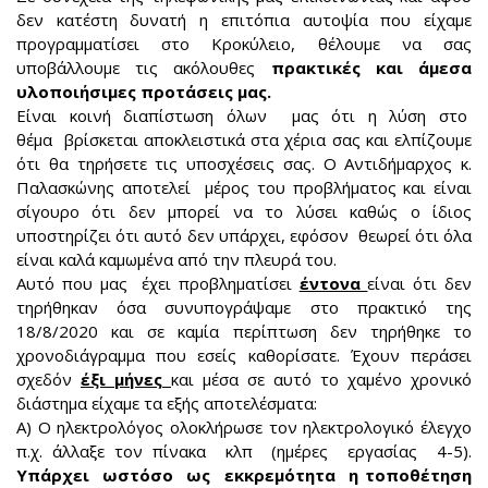
δεν κατέστη δυνατή η επιτόπια αυτοψία που είχαμε
προγραμματίσει στο Κροκύλειο, θέλουμε να σας
υποβάλλουμε τις ακόλουθες
πρακτικές και άμεσα
υλοποιήσιμες προτάσεις μας.
Είναι κοινή διαπίστωση όλων μας ότι η λύση στο
θέμα βρίσκεται αποκλειστικά στα χέρια σας και ελπίζουμε
ότι θα τηρήσετε τις υποσχέσεις σας. Ο Αντιδήμαρχος κ.
Παλασκώνης αποτελεί μέρος του προβλήματος και είναι
σίγουρο ότι δεν μπορεί να το λύσει καθώς ο ίδιος
υποστηρίζει ότι αυτό δεν υπάρχει, εφόσον θεωρεί ότι όλα
είναι καλά καμωμένα από την πλευρά του.
Αυτό που μας έχει προβληματίσει
έντονα
είναι ότι δεν
τηρήθηκαν όσα συνυπογράψαμε στο πρακτικό της
18/8/2020 και σε καμία περίπτωση δεν τηρήθηκε το
χρονοδιάγραμμα που εσείς καθορίσατε. Έχουν περάσει
σχεδόν
έξι μήνες
και μέσα σε αυτό το χαμένο χρονικό
διάστημα είχαμε τα εξής αποτελέσματα:
Α) Ο ηλεκτρολόγος ολοκλήρωσε τον ηλεκτρολογικό έλεγχο
π.χ. άλλαξε τον πίνακα κλπ (ημέρες εργασίας 4-5).
Υπάρχει ωστόσο ως εκκρεμότητα η τοποθέτηση