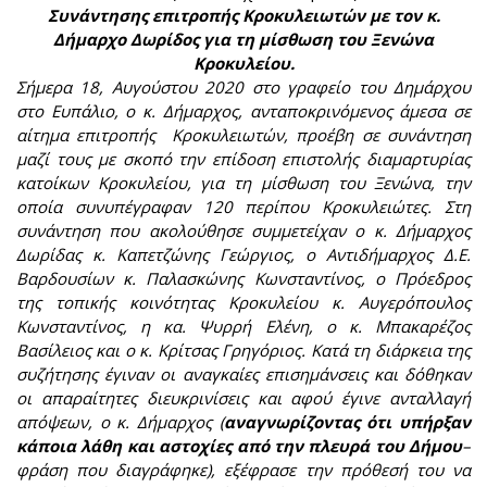
Συνάντησης επιτροπής Κροκυλειωτών με τον κ.
Δήμαρχο Δωρίδος για τη μίσθωση του Ξενώνα
Κροκυλείου.
Σήμερα 18, Αυγούστου 2020 στο γραφείο του Δημάρχου
στο Ευπάλιο, ο κ. Δήμαρχος, ανταποκρινόμενος άμεσα σε
αίτημα επιτροπής Κροκυλειωτών, προέβη σε συνάντηση
μαζί τους με σκοπό την επίδοση επιστολής διαμαρτυρίας
κατοίκων Κροκυλείου, για τη μίσθωση του Ξενώνα, την
οποία συνυπέγραφαν 120 περίπου Κροκυλειώτες. Στη
συνάντηση που ακολούθησε συμμετείχαν ο κ. Δήμαρχος
Δωρίδας κ. Καπετζώνης Γεώργιος, ο Αντιδήμαρχος Δ.Ε.
Βαρδουσίων κ. Παλασκώνης Κωνσταντίνος, ο Πρόεδρος
της τοπικής κοινότητας Κροκυλείου
κ. Αυγερόπουλος
Κωνσταντίνος, η κα. Ψυρρή Ελένη, ο κ. Μπακαρέζος
Βασίλειος και ο κ. Κρίτσας Γρηγόριος.
Κατά τη διάρκεια της
συζήτησης έγιναν οι αναγκαίες επισημάνσεις και δόθηκαν
οι απαραίτητες διευκρινίσεις και αφού έγινε ανταλλαγή
απόψεων, ο κ. Δήμαρχος (
αναγνωρίζοντας ότι υπήρξαν
κάποια λάθη και αστοχίες από την πλευρά του Δήμου
–
φράση που διαγράφηκε), εξέφρασε την πρόθεσή του να