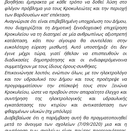
βοηθήσει έμπρακτα με κάθε τρόπο να δοθεί λύση στο
φλέγον πρόβλημα για τους Κροκυλειώτες και την περιοχή
των Βαρδουσίων κατ’ επέκταση.
Αναγνώρισε ότι είναι επιβεβλημένη υποχρέωση του Δήμου,
που διαχειρίζεται τη Δημοτική ξενοδοχειακή επιχείρηση
Κροκυλείου να τη διατηρεί σε μία ανθρωπίνως αξιοπρεπή
κατάσταση, κάτι που σίγουρα θα συντελέσει στην
ευκολότερη εύρεση μισθωτή. Αυτό υποστήριξε ότι δεν
έγινε μέχρι τώρα, γιατί ήθελαν να επισπευθούν οι
διαδικασίες δημοπράτησης και οι ενδιαφερόμενοινα
συμμετέχουν με τους ίδιους όρους-συνθήκες.
Επικοινώνησε λοιπόν, ενώπιον όλων, με τον ηλεκτρολόγο
και τον υδραυλικό του Δήμου και τους προέτρεψε να
προγραμματίσουν την επίσκεψή τους στον Ξενώνα
Κροκυλείου, ώστε να προβούν στον απαραίτητο έλεγχο και
συντήρηση της ηλεκτρολογικής και υδραυλικής
εγκατάστασης του κτιρίου και αντικατάσταση των
φθαρμένων υλικών (πχ μπόιλερ).
Διαβεβαίωσε ότι η παρέμβαση αυτή θα πραγματοποιηθεί
μετά το άνοιγμα των σχολείων (7/09/2020) μια και η
συντήρηση των σχολείων είναι πρώτης προτεραιότητας.