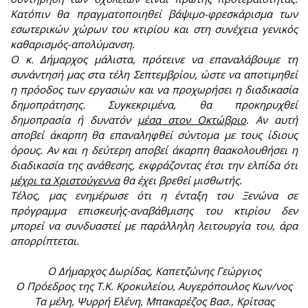
Κατόπιν θα πραγματοποιηθεί βάψιμο-φρεσκάρισμα των
εσωτερικών χώρων του κτιρίου και στη συνέχεια γενικός
καθαρισμός-απολύμανση.
Ο κ. Δήμαρχος μάλιστα, πρότεινε να επαναλάβουμε τη
συνάντησή μας στα τέλη Σεπτεμβρίου, ώστε να αποτιμηθεί
η πρόοδος των εργασιών και να προχωρήσει η διαδικασία
δημοπράτησης. Συγκεκριμένα, θα προκηρυχθεί
δημοπρασία ή δυνατόν
μέσα στον Οκτώβριο
. Αν αυτή
αποβεί άκαρπη θα επαναληφθεί σύντομα με τους ίδιους
όρους. Αν και η δεύτερη αποβεί άκαρπη θαακολουθήσει η
διαδικασία της ανάθεσης, εκφράζοντας έτσι την ελπίδα ότι
μέχρι τα Χριστούγεννα
θα έχει βρεθεί μισθωτής.
Τέλος, μας ενημέρωσε ότι η ένταξη του Ξενώνα σε
πρόγραμμα επισκευής-αναβάθμισης του κτιρίου δεν
μπορεί να συνδυαστεί με παράλληλη λειτουργία του, άρα
απορρίπτεται.
Ο Δήμαρχος Δωρίδας, Καπετζώνης Γεώργιος
Ο Πρόεδρος της Τ.Κ. Κροκυλείου, Αυγερόπουλος Κων/νος
Τα μέλη, Ψυρρή Ελένη, Μπακαρέζος Βασ., Κρίτσας