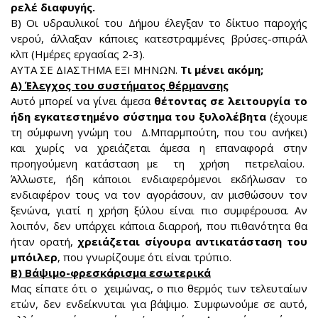
ρελέ διαφυγής.
Β) Οι υδραυλικοί του Δήμου έλεγξαν το δίκτυο παροχής
νερού, άλλαξαν κάποιες κατεστραμμένες βρύσες-σπιράλ
κλπ (Ημέρες εργασίας 2-3).
ΑΥΤΑ ΣΕ ΔΙΑΣΤΗΜΑ ΕΞΙ ΜΗΝΩΝ.
Τι μένει ακόμη;
Α) Έλεγχος του συστήματος θέρμανσης
Αυτό μπορεί να γίνει άμεσα
θέτοντας σε λειτουργία το
ήδη εγκατεστημένο σύστημα του ξυλολέβητα
(έχουμε
τη σύμφωνη γνώμη του Δ.Μπαρμπούτη, που του ανήκει)
και χωρίς να χρειάζεται άμεσα η επαναφορά στην
προηγούμενη κατάσταση με τη χρήση πετρελαίου.
Άλλωστε, ήδη κάποιοι ενδιαφερόμενοι εκδήλωσαν το
ενδιαφέρον τους να τον αγοράσουν, αν μισθώσουν τον
ξενώνα, γιατί η χρήση ξύλου είναι πιο συμφέρουσα. Αν
λοιπόν, δεν υπάρχει κάποια διαρροή, που πιθανότητα θα
ήταν ορατή,
χρειάζεται σίγουρα αντικατάσταση του
μπόιλερ
, που γνωρίζουμε ότι είναι τρύπιο.
Β) Βάψιμο-φρεσκάρισμα εσωτερικά
Μας είπατε ότι ο χειμώνας, ο πιο θερμός των τελευταίων
ετών, δεν ενδείκνυται για βάψιμο. Συμφωνούμε σε αυτό,