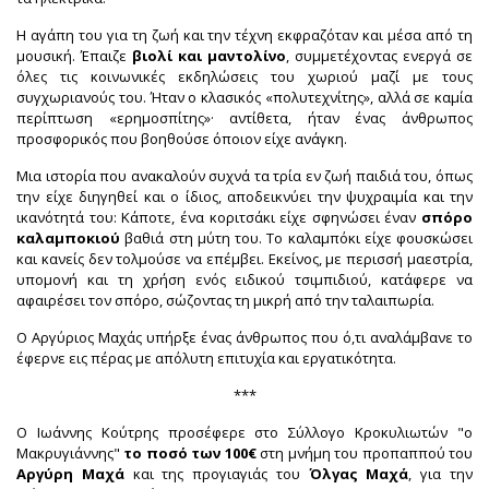
Η αγάπη του για τη ζωή και την τέχνη εκφραζόταν και μέσα από τη
μουσική. Έπαιζε
βιολί και μαντολίνο
, συμμετέχοντας ενεργά σε
όλες τις κοινωνικές εκδηλώσεις του χωριού μαζί με τους
συγχωριανούς του. Ήταν ο κλασικός «πολυτεχνίτης», αλλά σε καμία
περίπτωση «ερημοσπίτης»· αντίθετα, ήταν ένας άνθρωπος
προσφορικός που βοηθούσε όποιον είχε ανάγκη.
Μια ιστορία που ανακαλούν συχνά τα τρία εν ζωή παιδιά του, όπως
την είχε διηγηθεί και ο ίδιος, αποδεικνύει την ψυχραιμία και την
ικανότητά του: Κάποτε, ένα κοριτσάκι είχε σφηνώσει έναν
σπόρο
καλαμποκιού
βαθιά στη μύτη του. Το καλαμπόκι είχε φουσκώσει
και κανείς δεν τολμούσε να επέμβει. Εκείνος, με περισσή μαεστρία,
υπομονή και τη χρήση ενός ειδικού τσιμπιδιού, κατάφερε να
αφαιρέσει τον σπόρο, σώζοντας τη μικρή από την ταλαιπωρία.
Ο Αργύριος Μαχάς υπήρξε ένας άνθρωπος που ό,τι αναλάμβανε το
έφερνε εις πέρας με απόλυτη επιτυχία και εργατικότητα.
***
Ο Ιωάννης Κούτρης προσέφερε στο Σύλλογο Κροκυλιωτών "ο
Μακρυγιάννης"
το ποσό των 100€
στη μνήμη του προπαππού του
Αργύρη Μαχά
και της προγιαγιάς του
Όλγας Μαχά
, για την