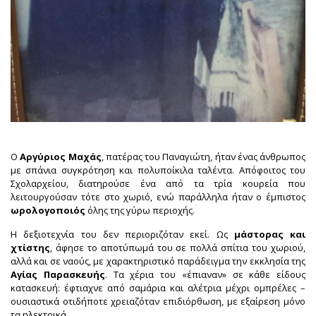
Ο
Αργύριος Μαχάς
, πατέρας του Παναγιώτη, ήταν ένας άνθρωπος
με σπάνια συγκρότηση και πολυποίκιλα ταλέντα. Απόφοιτος του
Σχολαρχείου, διατηρούσε ένα από τα τρία κουρεία που
λειτουργούσαν τότε στο χωριό, ενώ παράλληλα ήταν ο έμπιστος
ωρολογοποιός
όλης της γύρω περιοχής.
Η δεξιοτεχνία του δεν περιοριζόταν εκεί. Ως
μάστορας και
χτίστης
, άφησε το αποτύπωμά του σε πολλά σπίτια του χωριού,
αλλά και σε ναούς, με χαρακτηριστικό παράδειγμα την εκκλησία της
Αγίας Παρασκευής
. Τα χέρια του «έπιαναν» σε κάθε είδους
κατασκευή: έφτιαχνε από σαμάρια και αλέτρια μέχρι ομπρέλες –
ουσιαστικά οτιδήποτε χρειαζόταν επιδιόρθωση, με εξαίρεση μόνο
τα ηλεκτρικά.