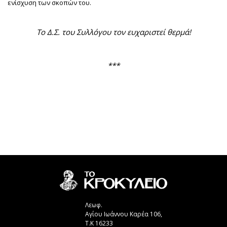
ενίσχυση των σκοπών του.
Το Δ.Σ. του Συλλόγου τον ευχαριστεί θερμά!
***
Λεωφ.
Αγίου Ιωάννου Καρέα 106,
Τ.Κ 16233