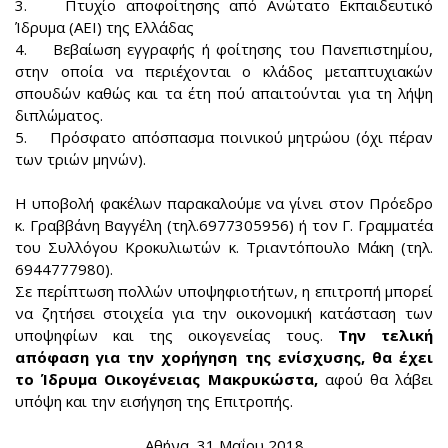
3. Πτυχίο αποφοίτησης από Ανώτατο Εκπαιδευτικό
Ίδρυμα (ΑΕΙ) της Ελλάδας
4. Βεβαίωση εγγραφής ή φοίτησης του Πανεπιστημίου,
στην οποία να περιέχονται ο κλάδος μεταπτυχιακών
σπουδών καθώς και τα έτη πού απαιτούνται για τη λήψη
διπλώματος.
5. Πρόσφατο απόσπασμα ποινικού μητρώου (όχι πέραν
των τριών μηνών).
Η υποβολή φακέλων παρακαλούμε να γίνει στον Πρόεδρο
κ. Γραββάνη Βαγγέλη (τηλ.6977305956) ή τον Γ. Γραμματέα
του Συλλόγου Κροκυλιωτών κ. Τριαντόπουλο Μάκη (τηλ.
6944777980).
Σε περίπτωση πολλών υποψηφιοτήτων, η επιτροπή μπορεί
να ζητήσει στοιχεία για την οικονομική κατάσταση των
υποψηφίων και της οικογενείας τους.
Την τελική
απόφαση για την χορήγηση της ενίσχυσης, θα έχει
το Ίδρυμα Οικογένειας Μακρυκώστα,
αφού θα λάβει
υπόψη και την εισήγηση της Επιτροπής.
Αθήνα, 31 Μαΐου 2018