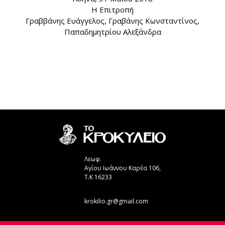
Η Επιτροπή
Γραββάνης Ευάγγελος, Γραβάνης Κωνσταντίνος,
Παπαδημητρίου Αλεξάνδρα
Λεωφ.
Αγίου Ιωάννου Καρέα 106,
Τ.Κ 16233
krokilio.gr@gmail.com