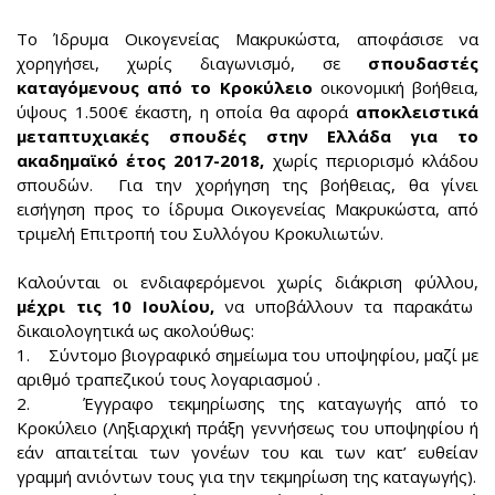
Το Ίδρυμα Οικογενείας Μακρυκώστα, αποφάσισε να
χορηγήσει, χωρίς διαγωνισμό, σε
σπουδαστές
καταγόμενους από το Κροκύλειο
οικονομική βοήθεια,
ύψους 1.500€ έκαστη, η οποία θα αφορά
αποκλειστικά
μεταπτυχιακές σπουδές στην Ελλάδα για το
ακαδημαϊκό έτος 2017-2018,
χωρίς περιορισμό κλάδου
σπουδών. Για την χορήγηση της βοήθειας, θα γίνει
εισήγηση προς το ίδρυμα Οικογενείας Μακρυκώστα, από
τριμελή Επιτροπή του Συλλόγου Κροκυλιωτών.
Καλούνται οι ενδιαφερόμενοι χωρίς διάκριση φύλλου,
μέχρι τις 10 Ιουλίου,
να υποβάλλουν τα παρακάτω
δικαιολογητικά ως ακολούθως:
1. Σύντομο βιογραφικό σημείωμα του υποψηφίου, μαζί με
αριθμό τραπεζικού τους λογαριασμού .
2. Έγγραφο τεκμηρίωσης της καταγωγής από το
Κροκύλειο (Ληξιαρχική πράξη γεννήσεως του υποψηφίου ή
εάν απαιτείται των γονέων του και των κατ’ ευθείαν
γραμμή ανιόντων τους για την τεκμηρίωση της καταγωγής).