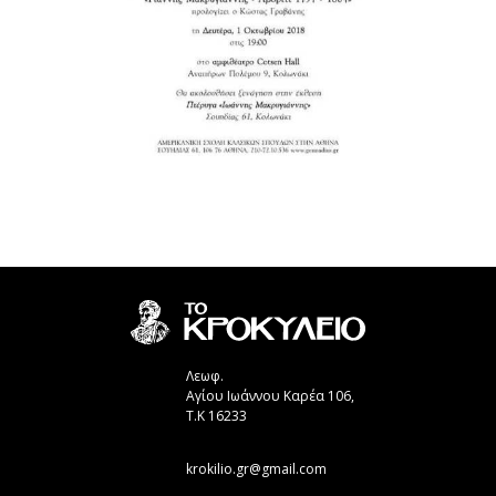
Λεωφ.
Αγίου Ιωάννου Καρέα 106,
Τ.Κ 16233
krokilio.gr@gmail.com