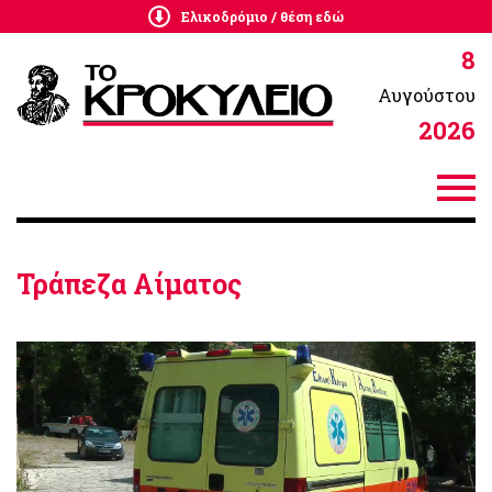
Ελικοδρόμιο / θέση εδώ
8
Αυγούστου
2026
Τράπεζα Αίματος