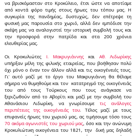
να βρισκόμασταν στο Κροκύλειο, έτσι ώστε να αποτίαμε
από κοντά φόρο τιμής στους ήρωες του τόπου μας. Η
συγκυρία της πανδημίας, δυστυχώς, δεν επέτρεψε τη
φυσική μας παρουσία στο χωριό, αλλά δεν εμπόδισε την
σκέψη μας να αναλογιστεί την ιστορική συμβολή τους και
την προσφορά στην πατρίδα και στα 200 χρόνια
ελευθερίας μας.
Οι Κροκυλιώτες
Ι. Μακρυγιάννης
και
Αθ. Λιδωρίκης
υπήρξαν μέλη της φιλικής εταιρείας, που βοήθησαν πολύ
όχι μόνο ο έναν τον άλλον αλλά και τις οικογένειές τους.
Γι' αυτό μαζί με το έργο του Μακρυγιάννη θα θέλαμε
σήμερα να θυμηθούμε και τον κατατρεγμό της οικογένειάς
του από τους Τούρκους που τους ανάγκασε να
ξεριζωθούν από το Αβορίτι και μαζί με την συμβολή του
Αθανάσιου Λιδωρίκη, να γνωρίσουμε
τις ανάλογες
περιπέτειες της οικογένειάς του
. Τέλος μαζί με τους
επιφανείς ήρωες του χωριού μας, ας τιμήσουμε τόσο τους
70 ακόμα αγωνιστές του χωριού μας
, όσο και την ανώνυμη
Κροκυλιώτικη οικογένεια του 1821, την δική μας δηλαδή