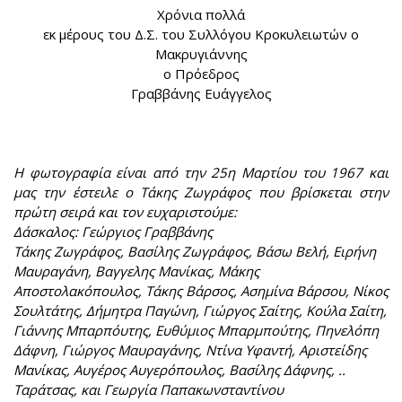
Χρόνια πολλά
εκ μέρους του Δ.Σ. του Συλλόγου Κροκυλειωτών ο
Μακρυγιάννης
ο Πρόεδρος
Γραββάνης Ευάγγελος
Η φωτογραφία είναι από την 25η Μαρτίου του 1967 και
μας την έστειλε ο Τάκης Ζωγράφος που βρίσκεται στην
πρώτη σειρά και τον ευχαριστούμε:
Δάσκαλος: Γεώργιος Γραββάνης
Τάκης Ζωγράφος, Βασίλης Ζωγράφος, Βάσω Βελή, Ειρήνη
Μαυραγάνη, Βαγγελης Μανίκας, Μάκης
Αποστολακόπουλος, Τάκης Βάρσος, Ασημίνα Βάρσου, Νίκος
Σουλτάτης, Δήμητρα Παγώνη, Γιώργος Σαίτης, Κούλα Σαίτη,
Γιάννης Μπαρπόυτης, Ευθύμιος Μπαρμπούτης, Πηνελόπη
Δάφνη, Γιώργος Μαυραγάνης, Ντίνα Υφαντή, Αριστείδης
Μανίκας, Αυγέρος Αυγερόπουλος, Βασίλης Δάφνης, ..
Ταράτσας, και Γεωργία Παπακωνσταντίνου