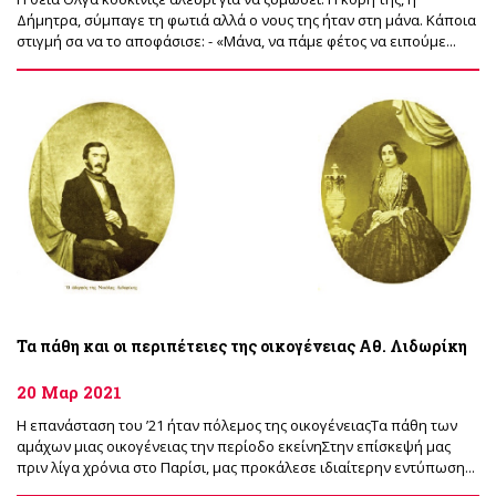
Δήμητρα, σύμπαγε τη φωτιά αλλά ο νους της ήταν στη μάνα. Κάποια
στιγμή σα να το αποφάσισε: - «Μάνα, να πάμε φέτος να ειπούμε...
Τα πάθη και οι περιπέτειες της οικογένειας Αθ. Λιδωρίκη
20 Μαρ 2021
Η επανάσταση του ’21 ήταν πόλεμος της οικογένειαςΤα πάθη των
αμάχων μιας οικογένειας την περίοδο εκείνηΣτην επίσκεψή μας
πριν λίγα χρόνια στο Παρίσι, μας προκάλεσε ιδιαίτερην εντύπωση...