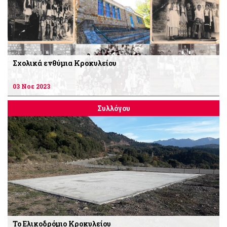
Σχολικά ενθύμια Κροκυλείου
03 Νοε 2023
Συλλόγου
Το Ελικοδρόμιο Κροκυλείου