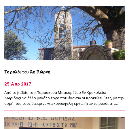
Το ρολόι του Άη Γιώργη
25 Απρ 2017
Από το βιβλίο του Παρασκευά Μπακαρέζου Εν Κροκυλείω
ΔωρίδοςΈνα άλλο µεγάλο έργο που έκαναν οι Κροκυλειώτες, µε την
ορµή που τους διέκρινε για κοινωφελή έργα, ήταν το ρολόι της...