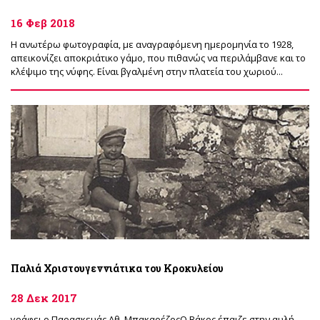
16 Φεβ 2018
Η ανωτέρω φωτογραφία, με αναγραφόμενη ημερομηνία το 1928,
απεικονίζει αποκριάτικο γάμο, που πιθανώς να περιλάμβανε και το
κλέψιμο της νύφης. Είναι βγαλμένη στην πλατεία του χωριού...
Παλιά Χριστουγεννιάτικα του Κροκυλείου
28 Δεκ 2017
γράφει ο Παρασκευάς Αθ. ΜπακαρέζοςΟ Βάκος έπαιζε στην αυλή